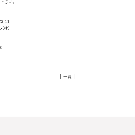
せ下さい。
-11
349
事
│ 一覧 │