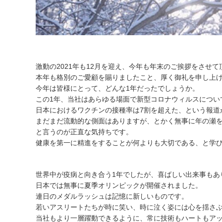
激動の2021年も12月を迎え、今年も年末のご挨拶をさせ
本年も格別のご愛顧を賜りましたこと、厚く御礼を申し上
今年は皆様にとって、どんな1年だったでしょうか。
この1年、当社はあらゆる場面で新型コロナウィルスについ
日本におけるワクチンの接種率は7割を超えた、という報道
まだまだ流動的な側面はありますが、とかく無事に年の瀬
と言うのが正直な気持ちです。
健康を第一に精進をすることが何よりも大切である、と学
世界中が疫病と向き合う1年でしたが、喜ばしい出来事もあ
日本では無事に夏季オリンピックが開催されました。
連日のメダルラッシュは記憶に新しいものです。
若いアスリートたちが時に笑い、時に泣く姿には心を揺さ
当社もより一層躍動できるように、常に技術もハートもア