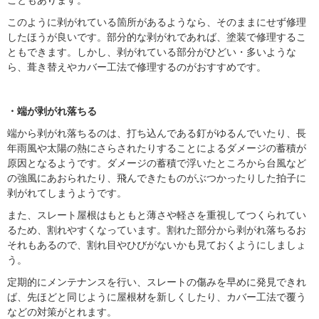
こともあります。
このように剥がれている箇所があるようなら、そのままにせず修理
したほうが良いです。部分的な剥がれであれば、塗装で修理するこ
ともできます。しかし、剥がれている部分がひどい・多いような
ら、葺き替えやカバー工法で修理するのがおすすめです。
・端が剥がれ落ちる
端から剥がれ落ちるのは、打ち込んである釘がゆるんでいたり、長
年雨風や太陽の熱にさらされたりすることによるダメージの蓄積が
原因となるようです。ダメージの蓄積で浮いたところから台風など
の強風にあおられたり、飛んできたものがぶつかったりした拍子に
剥がれてしまうようです。
また、スレート屋根はもともと薄さや軽さを重視してつくられてい
るため、割れやすくなっています。割れた部分から剥がれ落ちるお
それもあるので、割れ目やひびがないかも見ておくようにしましょ
う。
定期的にメンテナンスを行い、スレートの傷みを早めに発見できれ
ば、先ほどと同じように屋根材を新しくしたり、カバー工法で覆う
などの対策がとれます。