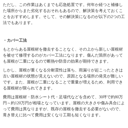
ただし、この作業はあくまでも応急処置です。何年か経つと補修し
た場所からまた劣化するおそれもあるので、解決策を考えておくこ
とをおすすめします。そして、その解決策になるのが以下の2つの工
法でもあります。
・カバー工法
もとからある屋根材を撤去することなく、その上から新しい屋根材
を被せて修理するのがカバー工法になります。傷んだ箇所があって
も屋根が二重になるので断熱や防音の効果が期待できます。
しかし、屋根が重くなる分耐震性は落ち、雨漏りが起こったときは
古い屋根材の状態が見えないので、原因となる場所の発見が難しい
です。また、屋根が二重になることで重量が増えるため、利用でき
る屋根材が限られてきます。
費用は屋根材・防水シート代・足場代などを含めて、30坪で約80万
円～約120万円が相場となっています。屋根の大きさや傷み具合によ
って費用は異なりますが、既存の屋根を撤去する必要がないので、
葺き替えに比べて費用は安くなり工期も短くなります。